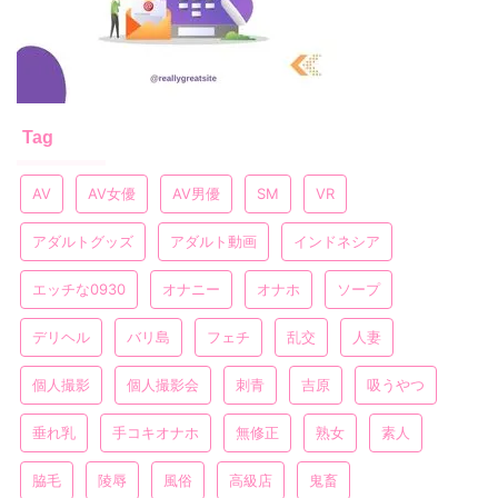
Tag
AV
AV女優
AV男優
SM
VR
アダルトグッズ
アダルト動画
インドネシア
エッチな0930
オナニー
オナホ
ソープ
デリヘル
バリ島
フェチ
乱交
人妻
個人撮影
個人撮影会
刺青
吉原
吸うやつ
垂れ乳
手コキオナホ
無修正
熟女
素人
脇毛
陵辱
風俗
高級店
鬼畜